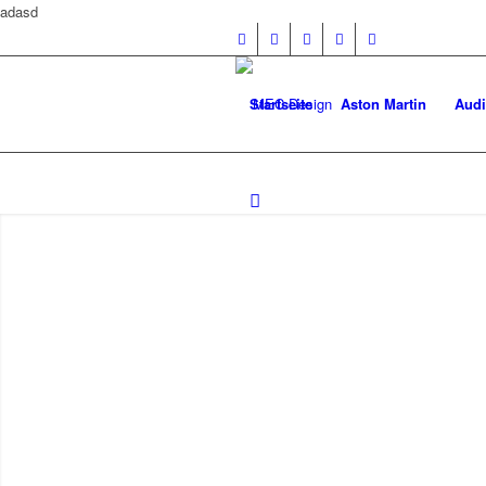
adasd
Startseite
Aston Martin
Audi
W208 CLK-Klasse