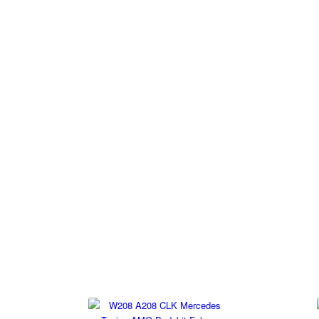
ESIGN VEREDLUNGSPR
Basis W208 CLK-Klasse
 Veredlungsprogramm für die Mercedes Benz W208 CLK-Klasse von MEC Des