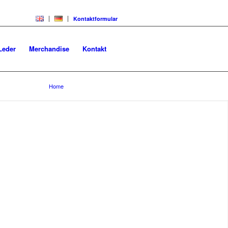
Kontaktformular
Leder
Merchandise
Kontakt
You are here:
Home
/
W208 CLK-Klasse