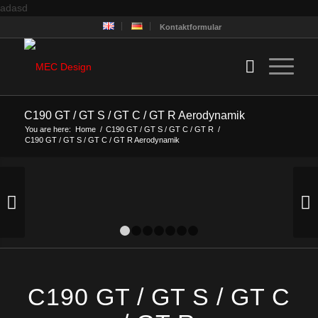
adasd
Kontaktformular
C190 GT / GT S / GT C / GT R Aerodynamik
You are here:
Home
/
C190 GT / GT S / GT C / GT R
/
C190 GT / GT S / GT C / GT R Aerodynamik
Next
1
2
3
4
5
6
7
C190 GT / GT S / GT C