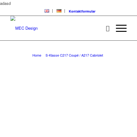
adasd
Kontaktformular
S-Klasse C217 Coupé / A217 Cabriolet Galerie
You are here:
Home
/
S-Klasse C217 Coupé / A217 Cabriolet
/
S-Klasse C217 Coupé / A217 Cabriolet Galerie
S-KLASSE C217
COUPÉ / A217
CABRIOLET
Galerie