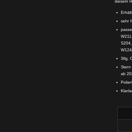
diesem 
Erhäl
sehr 
passe
W211,
S204,
W124/
3tlg. 
Stern
ab 20
Polier
Klarl