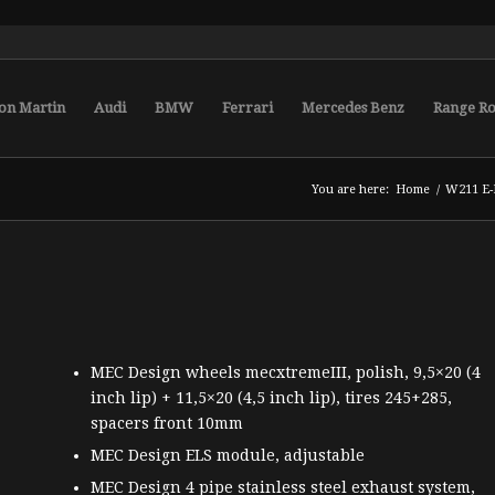
on Martin
Audi
BMW
Ferrari
Mercedes Benz
Range R
You are here:
Home
/
W211 E-
MEC Design wheels mecxtremeIII, polish, 9,5×20 (4
inch lip) + 11,5×20 (4,5 inch lip), tires 245+285,
spacers front 10mm
MEC Design ELS module, adjustable
MEC Design 4 pipe stainless steel exhaust system,