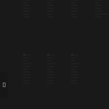
E65 AMG mit
mecxtreme3 3 tlg.
Felgen