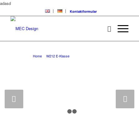
adasd
Kontaktformular
W212 E-Klasse Diffusoren
You are here:
Home
/
W212 E-Klasse
/
W212 E-Klasse Diffusoren
Next
1
2
3