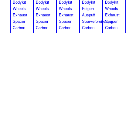
MEC Design Diffusor mit Chrom AMG 65
Endrohren
MEC Design Diffusor mit Chrom AMG 65 Endrohren, nur Vor-
Facelift für Limousine mit AMG Styling Paket, eine Abänderung
der orig. MB Auspuffanlage ist nicht erforderlich / wahlweise
können MEC Design Endschalldämpfer montiert werden: 212/AA-
ESD-OEM-H, nur Fahrzeuge ohne Anhängerkupplung (Code 550),
Lieferumfang: 1x MEC Design Diffusor + Chrom AMG 65
Endrohre rechts + links, Montage ist in Plug and Play.
MEC Design Diffusor mit schwarzen AMG