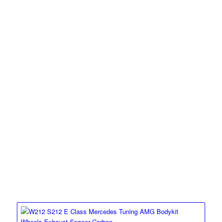
W212 E-KLASSE
Diffusoren
Die
MEC Design
Diffusor
en
für die
W212
E-Klasse
von
Mercedes-Benz
sind
ab sofort verfügbar
.
DIFFUSOR
AMG 63 Endrohre