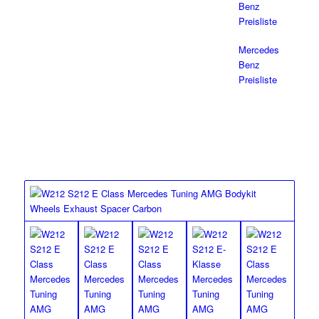
Chrom AMG 63 Endrohren
DIFFAMG63-
Benz
SET-H
Preisliste
MEC Design Diffusor mit
212/BK-
Mercedes
schwarzen AMG 63
DIFFAMG63-
Benz
Endrohren
SW-SET-H
Preisliste
DIFFUSOR
AMG 65 Endrohre