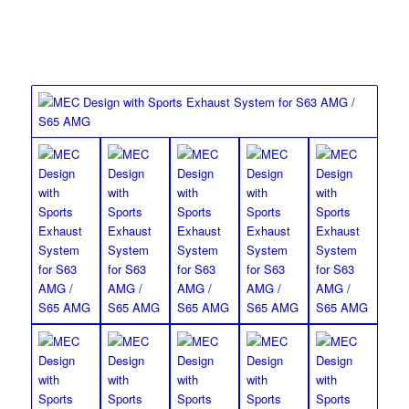
SPORT-AUSPUFFANLAGE
W222 S63 / S65 AMG